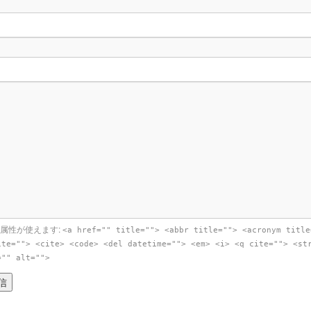
属性が使えます:
<a href="" title=""> <abbr title=""> <acronym title
ite=""> <cite> <code> <del datetime=""> <em> <i> <q cite=""> <st
="" alt="">