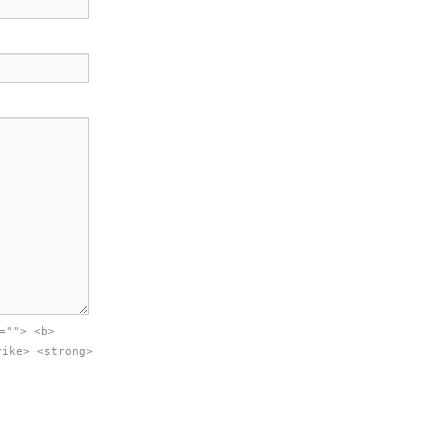
=""> <b>
rike> <strong>