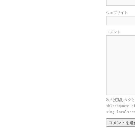
ウェブサイト
コメント
次の
HTML
タグと
<blockquote c
<img localsrc