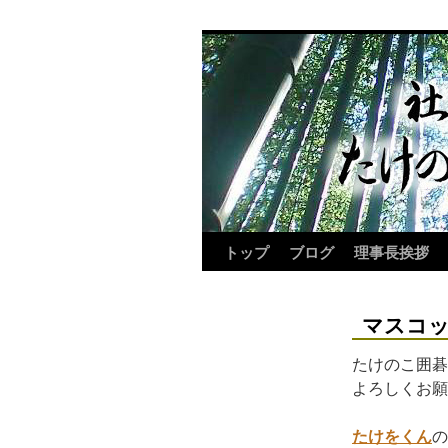
トップ
ブログ
理事長挨拶
マスコ
たけのこ囲碁
よろしくお願
たけをくん
の