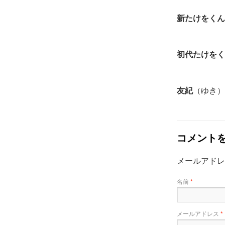
新たけをくん
初代たけをく
友紀
（ゆき）
コメント
メールアド
名前
*
メールアドレス
*