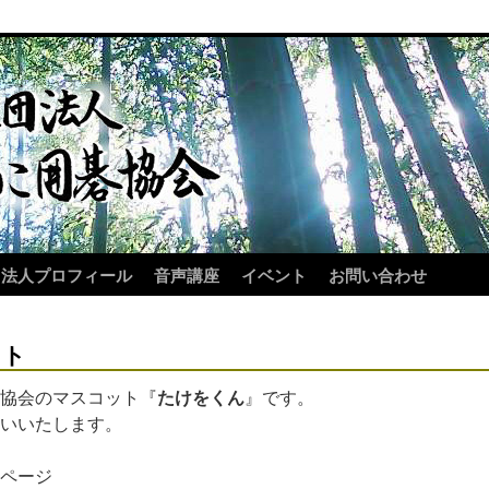
法人プロフィール
音声講座
イベント
お問い合わせ
ット
協会のマスコット『
たけをくん
』です。
いいたします。
ページ