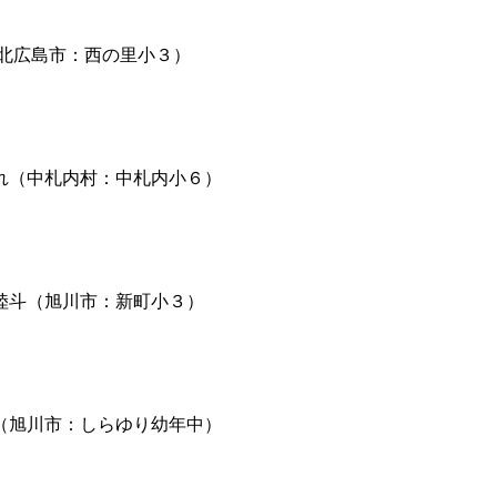
北広島市：西の里小３）
れ（中札内村：中札内小６）
陸斗（旭川市：新町小３）
（旭川市：しらゆり幼年中）