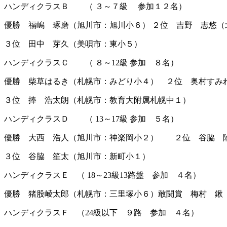
ハンディクラスＢ （ ３～７級 参加１２名）
優勝 福嶋 琢磨（旭川市：旭川小６） ２位 吉野 志悠（
３位 田中 芽久（美唄市：東小５）
ハンディクラスＣ （ ８～12級 参加 ８名）
優勝 柴草はるき（札幌市：みどり小４） ２位 奥村すみ
３位 捧 浩太朗（札幌市：教育大附属札幌中１）
ハンディクラスＤ （ 13～17級 参加 ５名）
優勝 大西 浩人（旭川市：神楽岡小２） ２位 谷脇 
３位 谷脇 笙太（旭川市：新町小１）
ハンディクラスＥ （ 18～23級13路盤 参加 ４名）
優勝 猪股崚太郎（札幌市：三里塚小６）敢闘賞 梅村 鍬
ハンディクラスＦ （24級以下 ９路 参加 ４名）