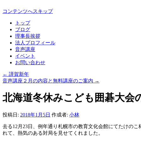
コンテンツへスキップ
トップ
ブログ
理事長挨拶
法人プロフィール
音声講座
イベント
お問い合わせ
←
謹賀新年
音声講座２月の内容と無料講座のご案内
→
北海道冬休みこども囲碁大会
投稿日:
2018年1月5日
作成者:
小林
去る12月23日、例年通り札幌市の教育文化会館にてたけの
れて、熱気のある対局を見せてくれました。