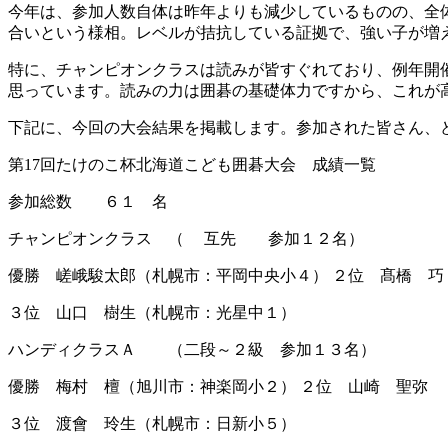
今年は、参加人数自体は昨年よりも減少しているものの、全
合いという様相。レベルが拮抗している証拠で、強い子が増
特に、チャンピオンクラスは読みが皆すぐれており、例年開
思っています。読みの力は囲碁の基礎体力ですから、これが
下記に、今回の大会結果を掲載します。参加された皆さん、
第17回たけのこ杯北海道こども囲碁大会 成績一覧
参加総数 ６１ 名
チャンピオンクラス （ 互先 参加１２名）
優勝 嵯峨駿太郎（札幌市：平岡中央小４） ２位 髙橋 巧
３位 山口 樹生（札幌市：光星中１）
ハンディクラスＡ （二段～２級 参加１３名）
優勝 梅村 檀（旭川市：神楽岡小２） ２位 山崎 聖弥 
３位 渡會 玲生（札幌市：日新小５）