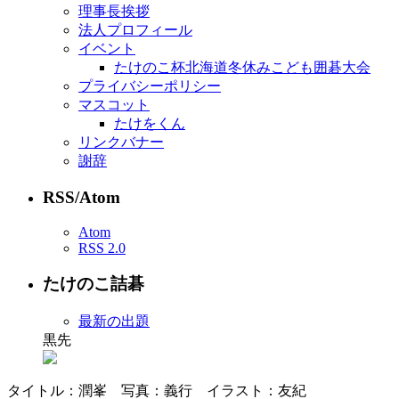
理事長挨拶
法人プロフィール
イベント
たけのこ杯北海道冬休みこども囲碁大会
プライバシーポリシー
マスコット
たけをくん
リンクバナー
謝辞
RSS/Atom
Atom
RSS 2.0
たけのこ詰碁
最新の出題
黒先
タイトル：潤峯 写真：義行 イラスト：友紀