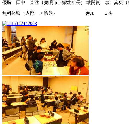
優勝 田中 直汰（美唄市：栄幼年長） 敢闘賞 森 真央（
無料体験（入門・７路盤） 参加 ３名