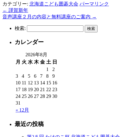
カテゴリー:
北海道こども囲碁大会
パーマリンク
←
謹賀新年
音声講座２月の内容と無料講座のご案内
→
検索:
カレンダー
2026年8月
月
火
水
木
金
土
日
1
2
3
4
5
6
7
8
9
10
11
12
13
14
15
16
17
18
19
20
21
22
23
24
25
26
27
28
29
30
31
« 12月
最近の投稿
第2５回 たけのこ杯 北海道こども囲碁大会