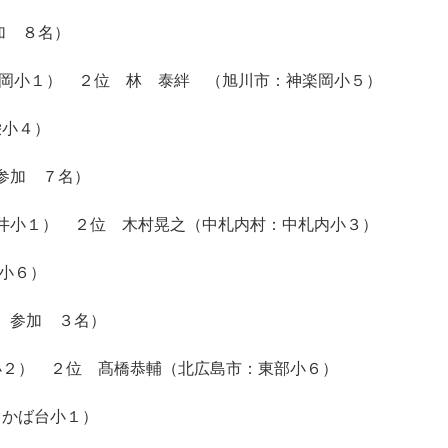
加 ８名）
岡小１） ２位 林 泰絆 （旭川市：神楽岡小５）
栄小４）
参加 ７名）
糸井小１） ２位 木村晃之（中札内村：中札内小３）
小６）
 参加 ３名）
小２） ２位 髙橋恭輔（北広島市：東部小６）
らかば台小１）