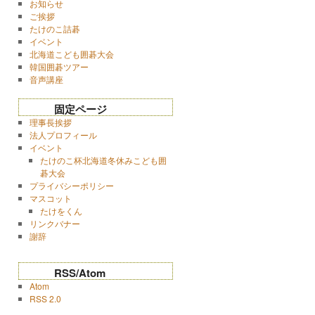
お知らせ
ご挨拶
たけのこ詰碁
イベント
北海道こども囲碁大会
韓国囲碁ツアー
音声講座
固定ページ
理事長挨拶
法人プロフィール
イベント
たけのこ杯北海道冬休みこども囲
碁大会
プライバシーポリシー
マスコット
たけをくん
リンクバナー
謝辞
RSS/Atom
Atom
RSS 2.0