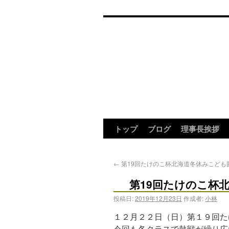
トップ
ブログ
理事長挨拶
←
第19回たけのこ杯北海道冬休みこども
第19回たけのこ杯北
投稿日:
2019年12月23日
作成者:
小林
１２月２２日（日）第１９回た
今回も各クラスで熱戦が繰り広