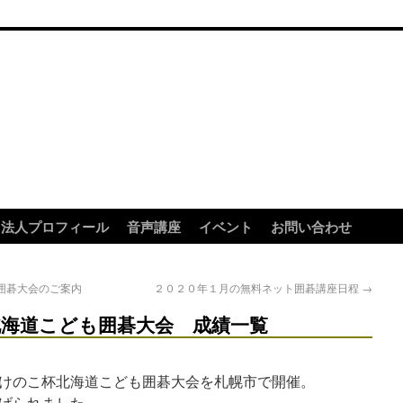
法人プロフィール
音声講座
イベント
お問い合わせ
囲碁大会のご案内
２０２０年１月の無料ネット囲碁講座日程
→
海道こども囲碁大会 成績一覧
けのこ杯北海道こども囲碁大会を札幌市で開催。
げられました。