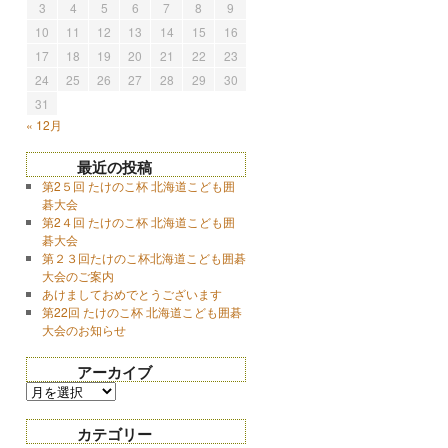
3
4
5
6
7
8
9
10
11
12
13
14
15
16
17
18
19
20
21
22
23
24
25
26
27
28
29
30
31
« 12月
最近の投稿
第2５回 たけのこ杯 北海道こども囲
碁大会
第2４回 たけのこ杯 北海道こども囲
碁大会
第２３回たけのこ杯北海道こども囲碁
大会のご案内
あけましておめでとうございます
第22回 たけのこ杯 北海道こども囲碁
大会のお知らせ
アーカイブ
カテゴリー