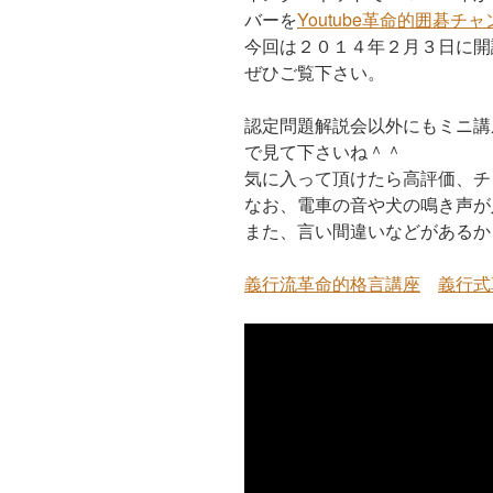
バーを
Youtube革命的囲碁チ
今回は２０１４年２月３日に開
ぜひご覧下さい。
認定問題解説会以外にもミニ講
で見て下さいね＾＾
気に入って頂けたら高評価、チ
なお、電車の音や犬の鳴き声が
また、言い間違いなどがあるか
義行流革命的格言講座
義行式