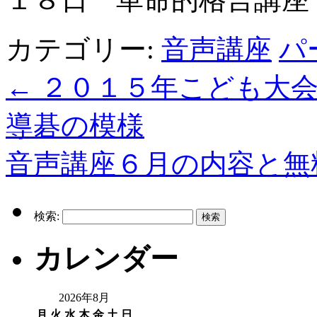
カテゴリー:
音声講座
パ
←
２０１５年こども大会
導碁の模様
音声講座６月の内容と無
検索:
カレンダー
2026年8月
月
火
水
木
金
土
日